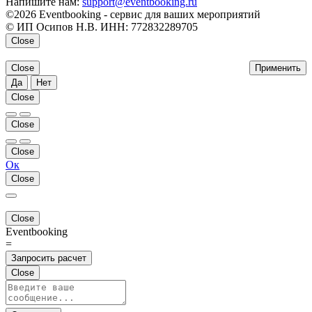
Напишите нам:
support@eventbooking.ru
©2026 Eventbooking - сервис для ваших мероприятий
© ИП Осипов Н.В. ИНН: 772832289705
Close
Close
Применить
Да
Нет
Close
Close
Close
Ок
Close
Close
Eventbooking
=
Запросить расчет
Close