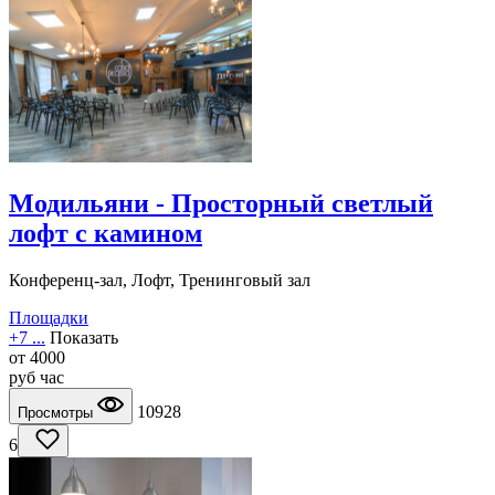
Модильяни - Просторный светлый
лофт с камином
Конференц-зал, Лофт, Тренинговый зал
Площадки
+7 ...
Показать
от
4000
руб
час
10928
Просмотры
6