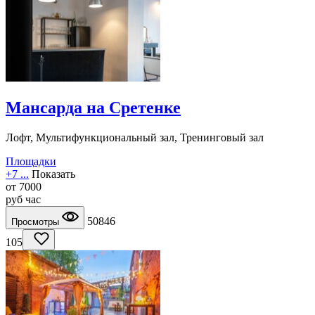
Мансарда на Сретенке
Лофт, Мультифункциональный зал, Тренинговый зал
Площадки
+7 ...
Показать
от
7000
руб
час
50846
Просмотры
105