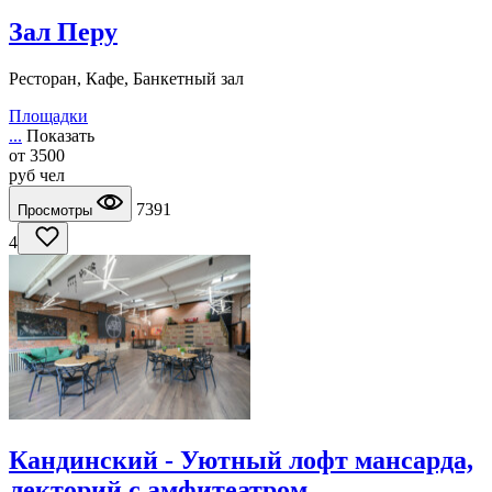
Зал Перу
Ресторан, Кафе, Банкетный зал
Площадки
...
Показать
от
3500
руб
чел
7391
Просмотры
4
Кандинский - Уютный лофт мансарда,
лекторий с амфитеатром