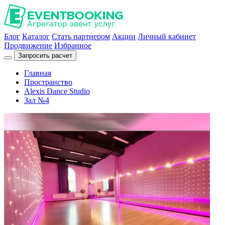
Блог
Каталог
Стать партнером
Акции
Личный кабинет
Продвижение
Избранное
Запросить расчет
Главная
Пространство
Alexis Dance Studio
Зал №4