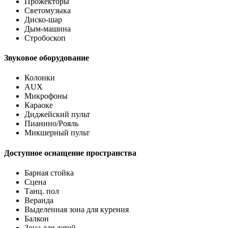
Прожекторы
Светомузыка
Диско-шар
Дым-машина
Стробоскоп
Звуковое оборудование
Колонки
AUX
Микрофоны
Караоке
Диджейский пульт
Пианино/Рояль
Микшерный пульт
Доступное оснащение пространства
Барная стойка
Сцена
Танц. пол
Веранда
Выделенная зона для курения
Балкон
Зона для детей