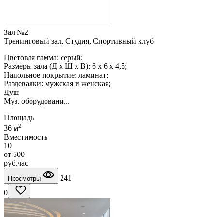
Зал №2
Тренинговый зал, Студия, Спортивный клуб
Цветовая гамма: серый;
Размеры зала (Д х Ш х В): 6 х 6 х 4,5;
Напольное покрытие: ламинат;
Раздевалки: мужская и женская;
Душ
Муз. оборудовани...
Площадь
2
36 м
Вместимость
10
от
500
руб.
час
241
Просмотры
0