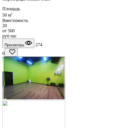
Площадь
2
50 м
Вместимость
20
от
500
руб.
час
274
Просмотры
0