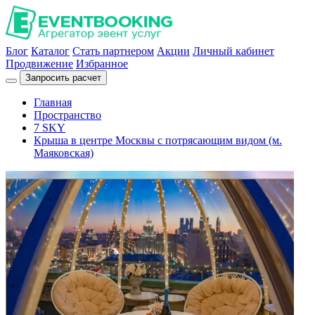
Блог
Каталог
Стать партнером
Акции
Личный кабинет
Продвижение
Избранное
Запросить расчет
Главная
Пространство
7 SKY
Крыша в центре Москвы с потрясающим видом (м.
Маяковская)