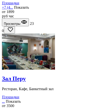
Площадки
+7 (4...
Показать
от
1899
руб
час
23
Просмотры
0
Зал Перу
Ресторан, Кафе, Банкетный зал
Площадки
...
Показать
от
3500