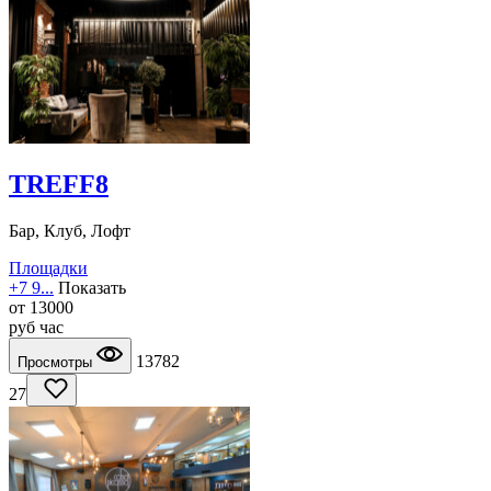
TREFF8
Бар, Клуб, Лофт
Площадки
+7 9...
Показать
от
13000
руб
час
13782
Просмотры
27