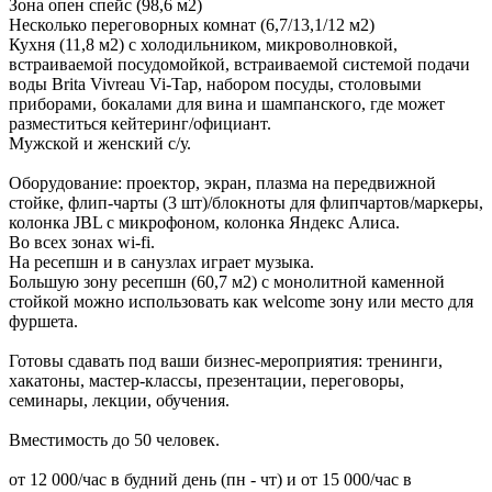
Зона опен спейс (98,6 м2)
Несколько переговорных комнат (6,7/13,1/12 м2)
Кухня (11,8 м2) с холодильником, микроволновкой,
встраиваемой посудомойкой, встраиваемой системой подачи
воды Brita Vivreau Vi-Tap, набором посуды, столовыми
приборами, бокалами для вина и шампанского, где может
разместиться кейтеринг/официант.
Мужской и женский с/у.
Оборудование: проектор, экран, плазма на передвижной
стойке, флип-чарты (3 шт)/блокноты для флипчартов/маркеры,
колонка JBL с микрофоном, колонка Яндекс Алиса.
Во всех зонах wi-fi.
На ресепшн и в санузлах играет музыка.
Большую зону ресепшн (60,7 м2) с монолитной каменной
стойкой можно использовать как welcome зону или место для
фуршета.
Готовы сдавать под ваши бизнес-мероприятия: тренинги,
хакатоны, мастер-классы, презентации, переговоры,
семинары, лекции, обучения.
Вместимость до 50 человек.
от 12 000/час в будний день (пн - чт) и от 15 000/час в