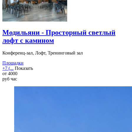
Модильяни - Просторный светлый
лофт с камином
Конференц-зал, Лофт, Тренинговый зал
Площадки
+7 (...
Показать
от
4000
руб
час