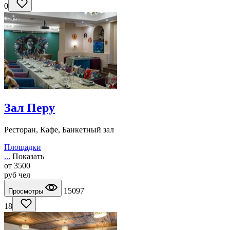
0
Зал Перу
Ресторан, Кафе, Банкетный зал
Площадки
...
Показать
от
3500
руб
чел
15097
Просмотры
18