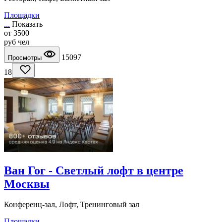
Площадки
...
Показать
от
3500
руб
чел
15097
Просмотры
18
Ван Гог - Светлый лофт в центре
Москвы
Конференц-зал, Лофт, Тренинговый зал
Площадки