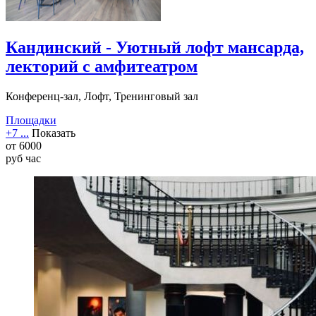
Кандинский - Уютный лофт мансарда,
лекторий с амфитеатром
Конференц-зал, Лофт, Тренинговый зал
Площадки
+7 ...
Показать
от
6000
руб
час