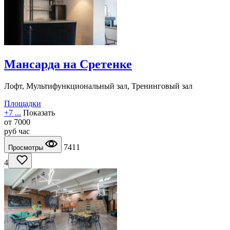
Мансарда на Сретенке
Лофт, Мультифункциональный зал, Тренинговый зал
Площадки
+7 ...
Показать
от
7000
руб
час
7411
Просмотры
4