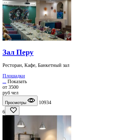
Зал Перу
Ресторан, Кафе, Банкетный зал
Площадки
...
Показать
от
3500
руб
чел
10934
Просмотры
6