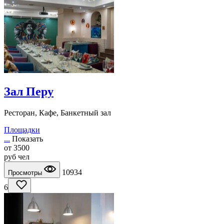
Зал Перу
Ресторан, Кафе, Банкетный зал
Площадки
...
Показать
от
3500
руб
чел
10934
Просмотры
6