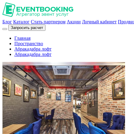
Блог
Каталог
Стать партнером
Акции
Личный кабинет
Продви
Запросить расчет
Главная
Пространство
Абракадабра лофт
Абракадабра лофт