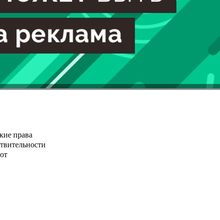
кие права
ствительности
от