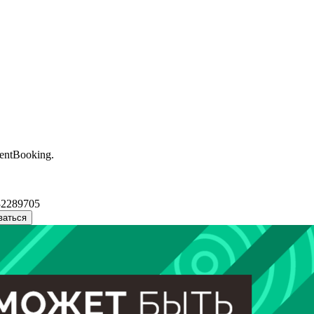
entBooking.
32289705
ваться