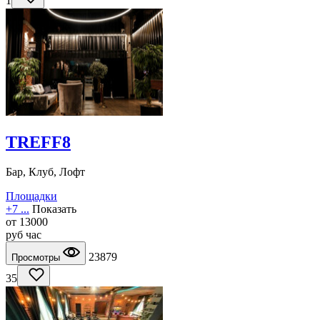
1
TREFF8
Бар, Клуб, Лофт
Площадки
+7 ...
Показать
от
13000
руб
час
23879
Просмотры
35