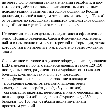
интерьер, дополненный занимательными граффити, и шоу,
которое создаётся не только приглашенными известными
исполнителями и самыми гастролирующими по России
диджеями, но ещё и каждым человеком из команды "Рокса",
от барменов до воздушных гимнасток, демонстрирующими
каждый час на сцене бара эксклюзивное шоу.
Не менее интересная деталь - по-хулигански оформленное
меню. Помимо различных блюд и фирменных коктейлей,
найти в нем можно и массу интересной информации, читая
которую, вы и не заметите, как пролетело время ожидания
заказа.
Современное световое и звуковое оборудование в дополнении
LED-панелей и прочего медиаоснащения, а также 120-150
посадочных мест, разделенных на удобные зоны (как для
больших компаний, так и для пар), позволяют
многофункциональное использование площадки:
- проведение концертов звёздных исполнителей
- выступления кавер-бэндов (до 5 участников)
- организация закрытых вечеринок и иных мероприятий с
полной проработкой «под ключ» (фуршеты - до 350 чел,
банкеты - до 150 чел) с гибким индивидуальным
просчетом условий.