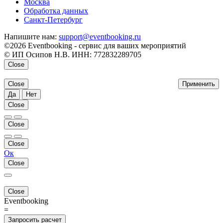
Москва
Обработка данных
Санкт-Петербург
Напишите нам:
support@eventbooking.ru
©2026 Eventbooking - сервис для ваших мероприятий
© ИП Осипов Н.В. ИНН: 772832289705
Close
Close
Применить
Да
Нет
Close
Close
Close
Ок
Close
Close
Eventbooking
=
Запросить расчет