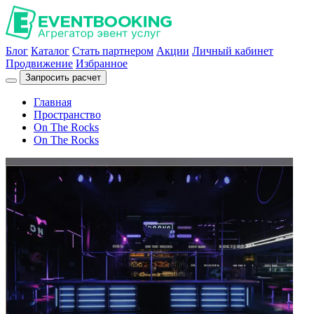
Блог
Каталог
Стать партнером
Акции
Личный кабинет
Продвижение
Избранное
Запросить расчет
Главная
Пространство
On The Rocks
On The Rocks