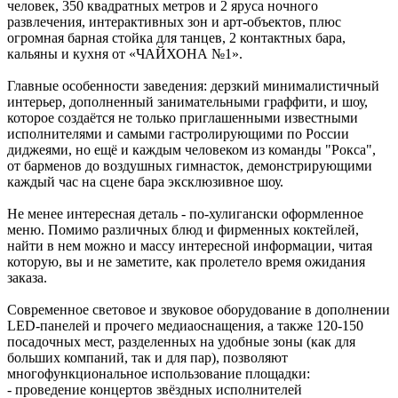
человек, 350 квадратных метров и 2 яруса ночного
развлечения, интерактивных зон и арт-объектов, плюс
огромная барная стойка для танцев, 2 контактных бара,
кальяны и кухня от «ЧАЙХОНА №1».
Главные особенности заведения: дерзкий минималистичный
интерьер, дополненный занимательными граффити, и шоу,
которое создаётся не только приглашенными известными
исполнителями и самыми гастролирующими по России
диджеями, но ещё и каждым человеком из команды "Рокса",
от барменов до воздушных гимнасток, демонстрирующими
каждый час на сцене бара эксклюзивное шоу.
Не менее интересная деталь - по-хулигански оформленное
меню. Помимо различных блюд и фирменных коктейлей,
найти в нем можно и массу интересной информации, читая
которую, вы и не заметите, как пролетело время ожидания
заказа.
Современное световое и звуковое оборудование в дополнении
LED-панелей и прочего медиаоснащения, а также 120-150
посадочных мест, разделенных на удобные зоны (как для
больших компаний, так и для пар), позволяют
многофункциональное использование площадки:
- проведение концертов звёздных исполнителей