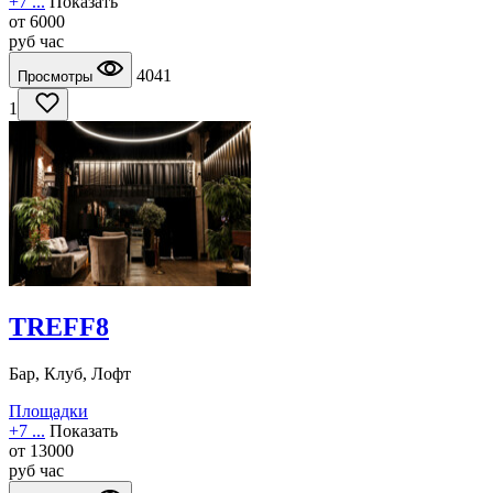
+7 ...
Показать
от
6000
руб
час
4041
Просмотры
1
TREFF8
Бар, Клуб, Лофт
Площадки
+7 ...
Показать
от
13000
руб
час