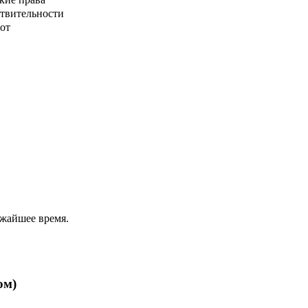
ствительности
от
ижайшее время.
ом)