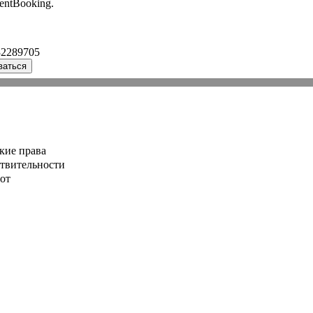
entBooking.
32289705
ваться
кие права
ствительности
от