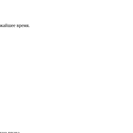
ижайшее время.
кие права