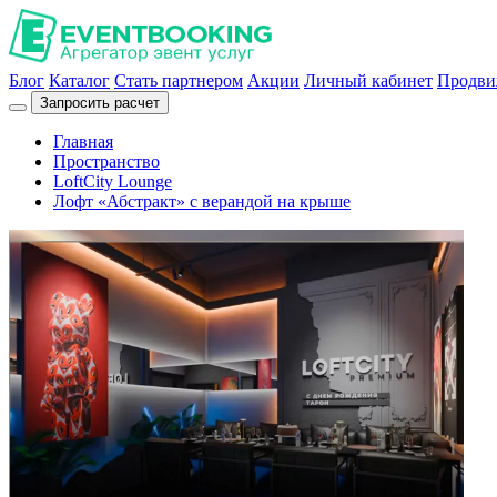
Блог
Каталог
Стать партнером
Акции
Личный кабинет
Продви
Запросить расчет
Главная
Пространство
LoftCity Lounge
Лофт «Абстракт» с верандой на крыше