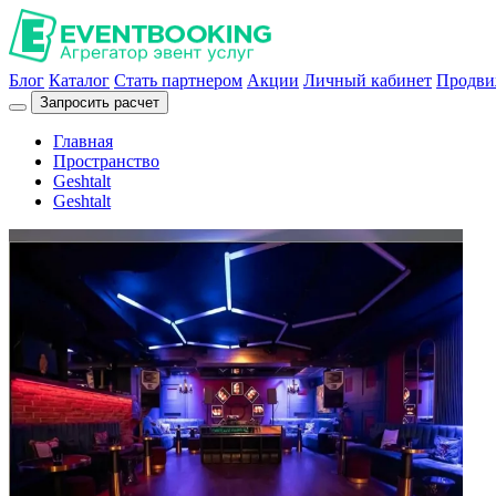
Блог
Каталог
Стать партнером
Акции
Личный кабинет
Продви
Запросить расчет
Главная
Пространство
Geshtalt
Geshtalt