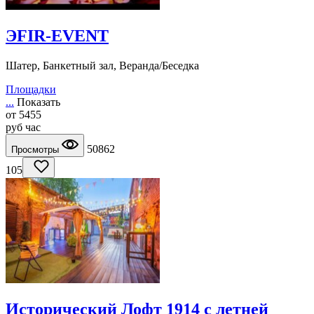
ЭFIR-EVENT
Шатер, Банкетный зал, Веранда/Беседка
Площадки
...
Показать
от
5455
руб
час
50862
Просмотры
105
Исторический Лофт 1914 с летней