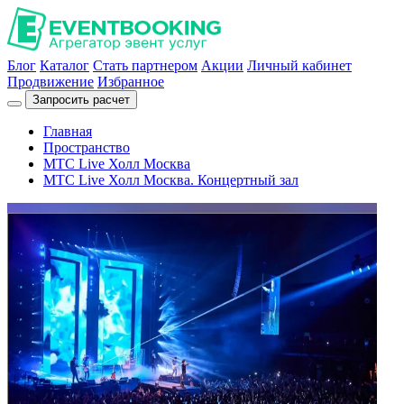
Блог
Каталог
Стать партнером
Акции
Личный кабинет
Продвижение
Избранное
Запросить расчет
Главная
Пространство
МТС Live Холл Москва
МТС Live Холл Москва. Концертный зал