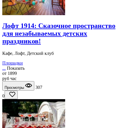
Лофт 1914: Сказочное пространство
для незабываемых детских
праздников!
Кафе, Лофт, Детский клуб
Площадки
...
Показать
от
1899
руб
час
307
Просмотры
0