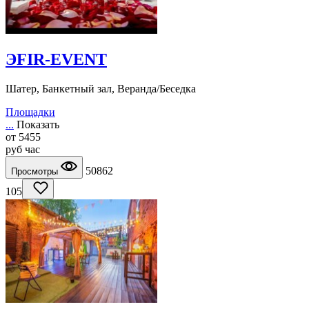
ЭFIR-EVENT
Шатер, Банкетный зал, Веранда/Беседка
Площадки
...
Показать
от
5455
руб
час
50862
Просмотры
105