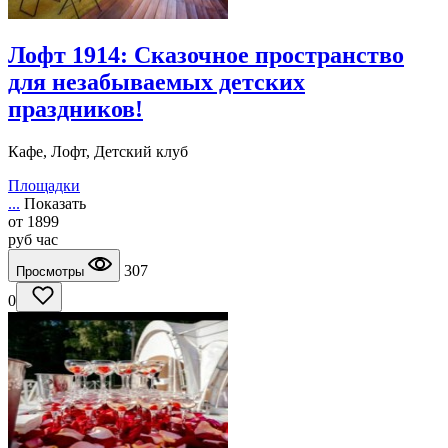
Лофт 1914: Сказочное пространство
для незабываемых детских
праздников!
Кафе, Лофт, Детский клуб
Площадки
...
Показать
от
1899
руб
час
307
Просмотры
0