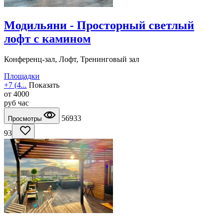
Модильяни - Просторный светлый
лофт с камином
Конференц-зал, Лофт, Тренинговый зал
Площадки
+7 (4...
Показать
от
4000
руб
час
56933
Просмотры
93