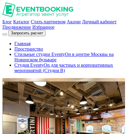
Блог
Каталог
Стать партнером
Акции
Личный кабинет
Продвижение
Избранное
Запросить расчет
Главная
Пространство
Стильные студии EventyOn в центре Москвы на
Новинском бульваре
Студия EventyOn для частных и корпоративных
мероприятий (Студия B)