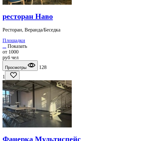
ресторан Наво
Ресторан, Веранда/Беседка
Площадки
...
Показать
от
1000
руб
чел
128
Просмотры
1
Фанерка Мультиспейс