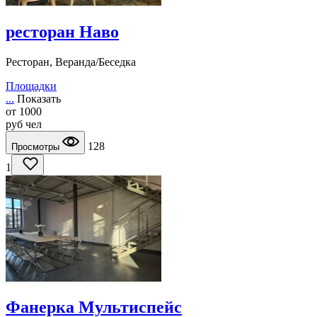
ресторан Наво
Ресторан, Веранда/Беседка
Площадки
...
Показать
от
1000
руб
чел
128
Просмотры
1
Фанерка Мультиспейс