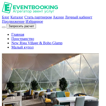
Блог
Каталог
Стать партнером
Акции
Личный кабинет
Продвижение
Избранное
Запросить расчет
Главная
Пространство
New Riga Village & Boho Glamp
Малый купол