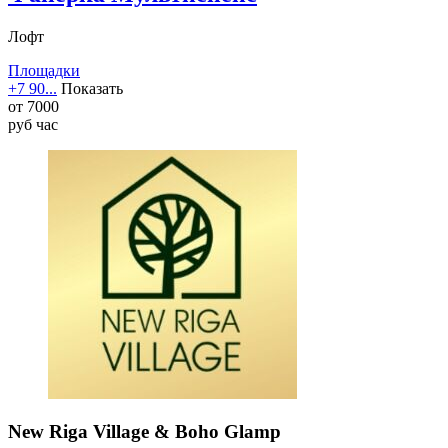
Лофт
Площадки
+7 90...
Показать
от
7000
руб
час
New Riga Village & Boho Glamp