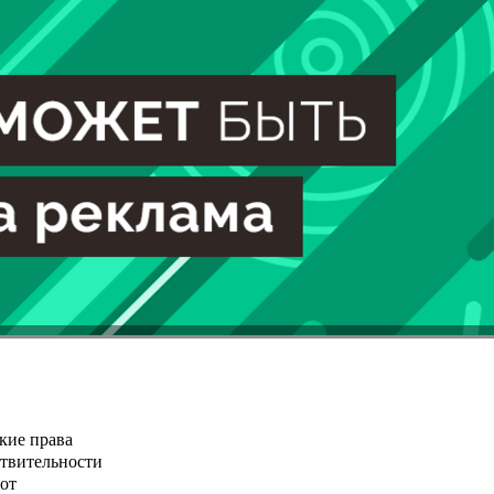
кие права
ствительности
от