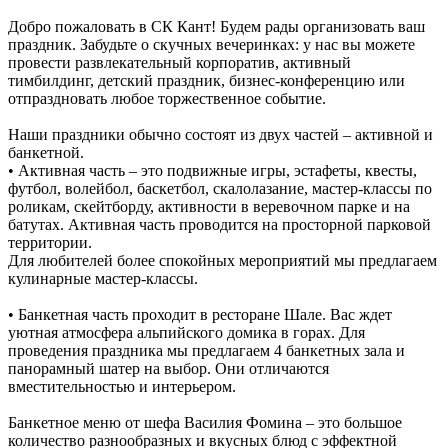
Добро пожаловать в СК Кант! Будем рады организовать ваш
праздник. Забудьте о скучных вечеринках: у нас вы можете
провести развлекательный корпоратив, активный
тимбилдинг, детский праздник, бизнес-конференцию или
отпраздновать любое торжественное событие.
Наши праздники обычно состоят из двух частей – активной и
банкетной.
• Активная часть – это подвижные игры, эстафеты, квесты,
футбол, волейбол, баскетбол, скалолазание, мастер-классы по
роликам, скейтборду, активности в веревочном парке и на
батутах. Активная часть проводится на просторной парковой
территории.
Для любителей более спокойных мероприятий мы предлагаем
кулинарные мастер-классы.
• Банкетная часть проходит в ресторане Шале. Вас ждет
уютная атмосфера альпийского домика в горах. Для
проведения праздника мы предлагаем 4 банкетных зала и
панорамный шатер на выбор. Они отличаются
вместительностью и интерьером.
Банкетное меню от шефа Василия Фомина – это большое
количество разнообразных и вкусных блюд с эффектной