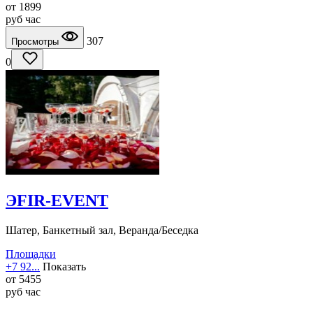
от
1899
руб
час
307
Просмотры
0
ЭFIR-EVENT
Шатер, Банкетный зал, Веранда/Беседка
Площадки
+7 92...
Показать
от
5455
руб
час