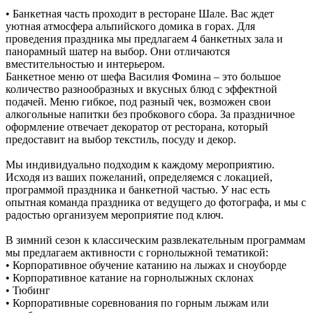
• Банкетная часть проходит в ресторане Шале. Вас ждет
уютная атмосфера альпийского домика в горах. Для
проведения праздника мы предлагаем 4 банкетных зала и
панорамный шатер на выбор. Они отличаются
вместительностью и интерьером.
Банкетное меню от шефа Василия Фомина – это большое
количество разнообразных и вкусных блюд с эффектной
подачей. Меню гибкое, под разный чек, возможен свои
алкогольные напитки без пробкового сбора. За праздничное
оформление отвечает декоратор от ресторана, который
предоставит на выбор текстиль, посуду и декор.
Мы индивидуально подходим к каждому мероприятию.
Исходя из ваших пожеланий, определяемся с локацией,
программой праздника и банкетной частью. У нас есть
опытная команда праздника от ведущего до фотографа, и мы с
радостью организуем мероприятие под ключ.
В зимний сезон к классическим развлекательным программам
мы предлагаем активности с горнолыжной тематикой:
• Корпоративное обучение катанию на лыжах и сноуборде
• Корпоративное катание на горнолыжных склонах
• Тюбинг
• Корпоративные соревнования по горным лыжам или