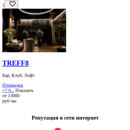
1
TREFF8
Бар, Клуб, Лофт
Площадки
+7 9...
Показать
от
13000
руб
час
Репутация в сети интернет