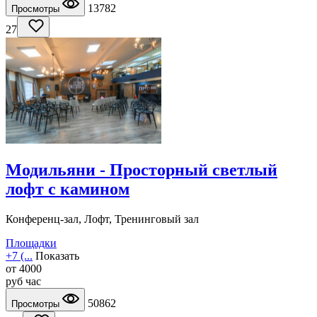
13782
Просмотры
27
Модильяни - Просторный светлый
лофт с камином
Конференц-зал, Лофт, Тренинговый зал
Площадки
+7 (...
Показать
от
4000
руб
час
50862
Просмотры