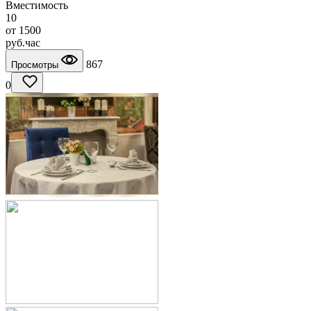
Вместимость
10
от
1500
руб.
час
867
Просмотры
0