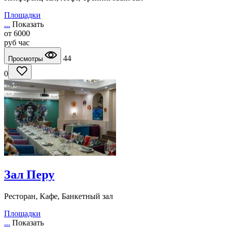
Площадки
...
Показать
от
6000
руб
час
44
Просмотры
0
Зал Перу
Ресторан, Кафе, Банкетный зал
Площадки
...
Показать