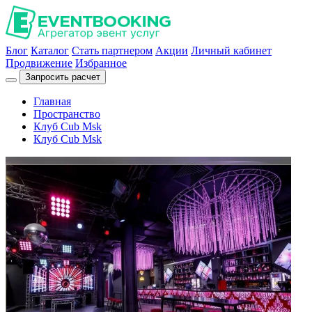
Блог
Каталог
Стать партнером
Акции
Личный кабинет
Продвижение
Избранное
Запросить расчет
Главная
Пространство
Клуб Cub Msk
Клуб Cub Msk