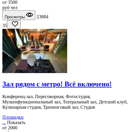
от
3500
руб
чел
23884
Просмотры
35
Зал рядом с метро! Всё включено!
Конференц-зал, Переговорная, Фотостудия,
Мультифункциональный зал, Театральный зал, Детский клуб,
Кулинарная студия, Тренинговый зал, Студия
Площадки
...
Показать
от
2000