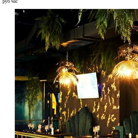
руб
час