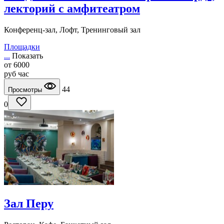
лекторий с амфитеатром
Конференц-зал, Лофт, Тренинговый зал
Площадки
...
Показать
от
6000
руб
час
44
Просмотры
0
Зал Перу