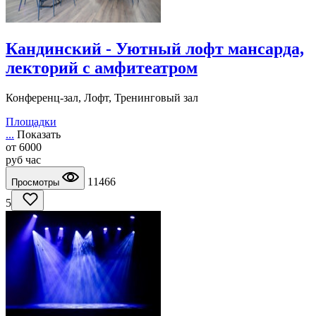
Кандинский - Уютный лофт мансарда,
лекторий с амфитеатром
Конференц-зал, Лофт, Тренинговый зал
Площадки
...
Показать
от
6000
руб
час
11466
Просмотры
5