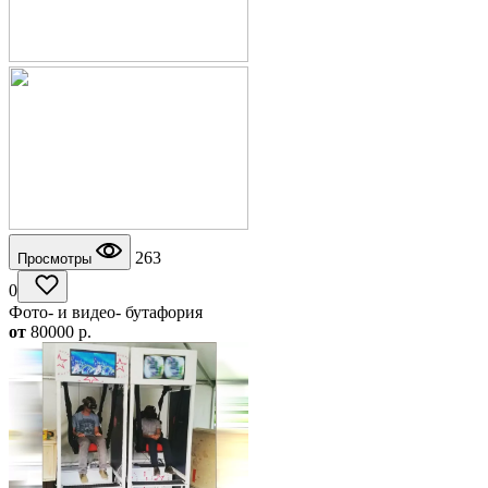
263
Просмотры
0
Фото- и видео- бутафория
от
80000
p.