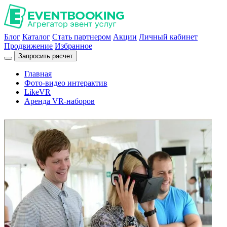
Блог
Каталог
Стать партнером
Акции
Личный кабинет
Продвижение
Избранное
Запросить расчет
Главная
Фото-видео интерактив
LikeVR
Аренда VR-наборов