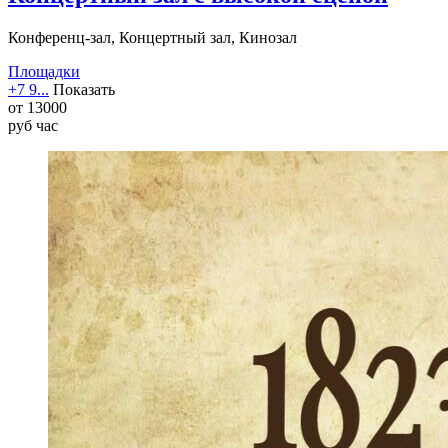
Конференц-зал, Концертный зал, Кинозал
Площадки
+7 9...
Показать
от
13000
руб
час