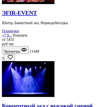
ЭFIR-EVENT
Шатер, Банкетный зал, Веранда/Беседка
Площадки
+7 9...
Показать
от
5455
руб
час
11448
Просмотры
5
Концертный зал с высокой сценой