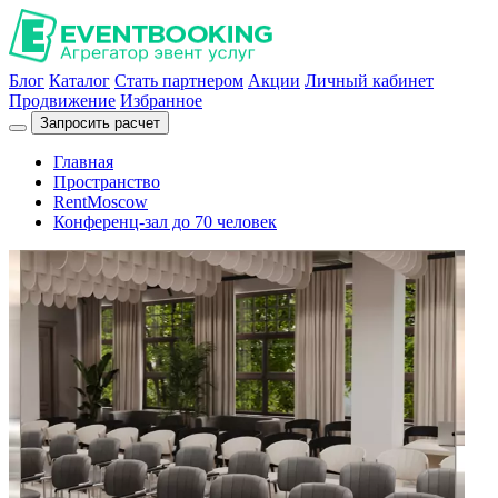
Блог
Каталог
Стать партнером
Акции
Личный кабинет
Продвижение
Избранное
Запросить расчет
Главная
Пространство
RentMoscow
Конференц-зал до 70 человек