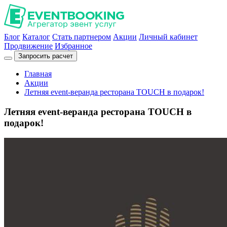
Блог
Каталог
Стать партнером
Акции
Личный кабинет
Продвижение
Избранное
Запросить расчет
Главная
Акции
Летняя event-веранда ресторана TOUCH в подарок!
Летняя event-веранда ресторана TOUCH в
подарок!