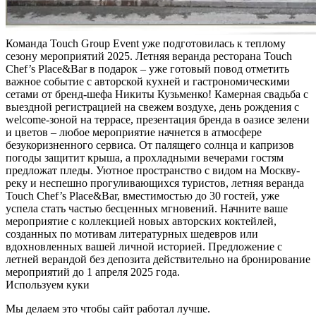
Команда Touch Group Event уже подготовилась к теплому
сезону мероприятий 2025. Летняя веранда ресторана Touch
Chef’s Place&Bar в подарок – уже готовый повод отметить
важное событие с авторской кухней и гастрономическими
сетами от бренд-шефа Никиты Кузьменко! Камерная свадьба с
выездной регистрацией на свежем воздухе, день рождения с
welcome-зоной на террасе, презентация бренда в оазисе зелени
и цветов – любое мероприятие начнется в атмосфере
безукоризненного сервиса. От палящего солнца и капризов
погоды защитит крыша, а прохладными вечерами гостям
предложат пледы. Уютное пространство с видом на Москву-
реку и неспешно прогуливающихся туристов, летняя веранда
Touch Chef’s Place&Bar, вместимостью до 30 гостей, уже
успела стать частью бесценных мгновений. Начните ваше
мероприятие с коллекцией новых авторских коктейлей,
созданных по мотивам литературных шедевров или
вдохновленных вашей личной историей. Предложение с
летней верандой без депозита действительно на бронирование
мероприятий до 1 апреля 2025 года.
Используем куки
Мы делаем это чтобы сайт работал лучше.