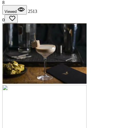
8
2513
Viewed
0