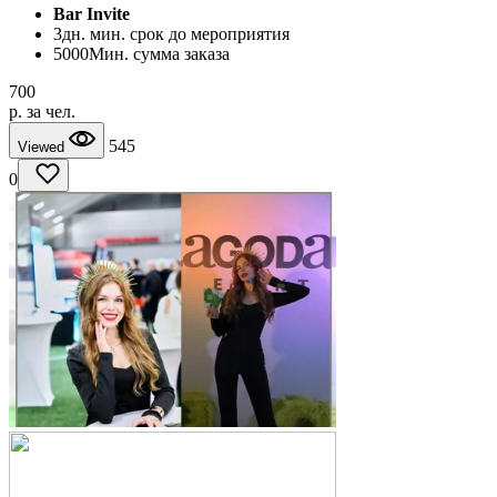
Bar Invite
3
дн. мин. срок до мероприятия
5000
Мин. сумма заказа
700
p. за чел.
545
Viewed
0