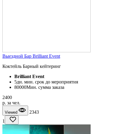
Выездной Бар Brilliant Event
Коктейль Барный кейтеринг
Brilliant Event
5
дн. мин. срок до мероприятия
80000
Мин. сумма заказа
2400
p. за чел.
2343
Viewed
1