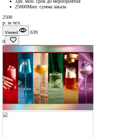
3
дн. мин. срок до мероприятия
25000
Мин. сумма заказа
2500
p. за чел.
639
Viewed
0