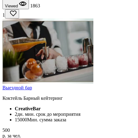
1863
Viewed
1
Выездной бар
Коктейль Барный кейтеринг
CreativeBar
2
дн. мин. срок до мероприятия
15000
Мин. сумма заказа
500
p. за чел.