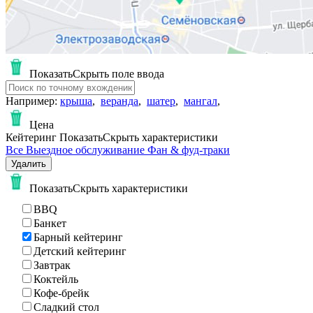
Показать
Скрыть
поле ввода
Например:
крыша
,
веранда
,
шатер
,
мангал
,
Цена
Кейтеринг
Показать
Скрыть
характеристики
Все
Выездное обслуживание
Фан & фуд-траки
Удалить
Показать
Скрыть
характеристики
BBQ
Банкет
Барный кейтеринг
Детский кейтеринг
Завтрак
Коктейль
Кофе-брейк
Сладкий стол