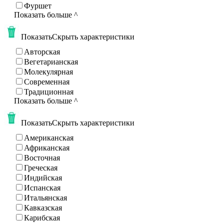
Фуршет
Показать больше
^
Показать
Скрыть
характеристики
Авторская
Вегетарианская
Молекулярная
Современная
Традиционная
Показать больше
^
Показать
Скрыть
характеристики
Американская
Африканская
Восточная
Греческая
Индийская
Испанская
Итальянская
Кавказская
Карибская