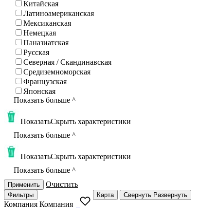
Китайская
Латиноамериканская
Мексиканская
Немецкая
Паназиатская
Русская
Северная / Скандинавская
Средиземноморская
Французская
Японская
Показать больше
^
Показать
Скрыть
характеристики
Показать больше
^
Показать
Скрыть
характеристики
Показать больше
^
Очистить
Применить
Фильтры
Карта
Свернуть
Развернуть
Компания
Компания