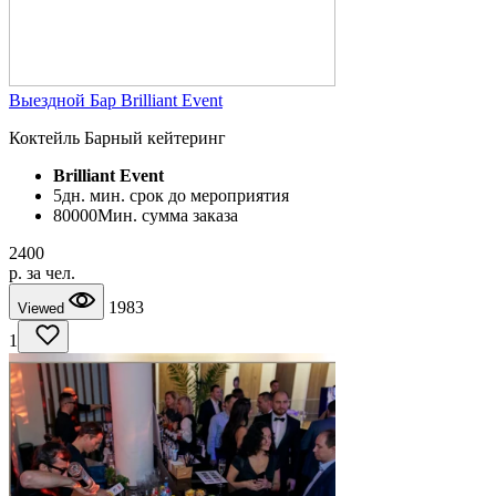
Выездной Бар Brilliant Event
Коктейль Барный кейтеринг
Brilliant Event
5
дн. мин. срок до мероприятия
80000
Мин. сумма заказа
2400
p. за чел.
1983
Viewed
1