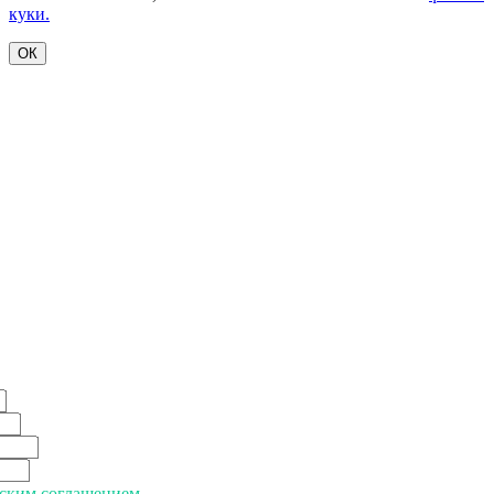
куки.
ОК
ьским соглашением.