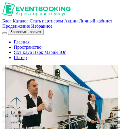
Блог
Каталог
Стать партнером
Акции
Личный кабинет
Продвижение
Избранное
Запросить расчет
Главная
Пространство
Яхт-клуб Парк Марин-Юг
Шатер