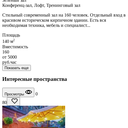
Зеленый зал
Конференц-зал, Лофт, Тренинговый зал
Стильный современный зал на 160 человек. Отдельный вход в
красивом историческом кирпичном здании. Есть вся
необходимая техника, мебель и специалист...
Площадь
2
140 м
Вместимость
160
от
5000
руб.
час
Показать еще
Интересные пространства
0
Просмотры
80