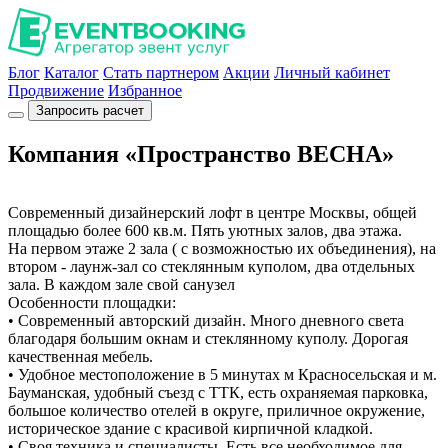
Блог
Каталог
Стать партнером
Акции
Личный кабинет
Продвижение
Избранное
Запросить расчет
Компания «Пространство ВЕСНА»
Современный дизайнерский лофт в центре Москвы, общей
площадью более 600 кв.м. Пять уютных залов, два этажа.
На первом этаже 2 зала ( с возможностью их объединения), на
втором - лаунж-зал со стеклянным куполом, два отдельных
зала. В каждом зале свой санузел
Особенности площадки:
• Современный авторский дизайн. Много дневного света
благодаря большим окнам и стеклянному куполу. Дорогая
качественная мебель.
• Удобное местоположение в 5 минутах м Красносельская и м.
Бауманская, удобный съезд с ТТК, есть охраняемая парковка,
большое количество отелей в округе, приличное окружение,
историческое здание с красивой кирпичной кладкой.
• Своя техника и специалисты. Есть все необходимое для