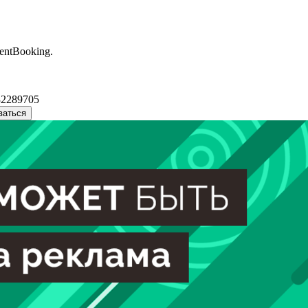
entBooking.
32289705
ваться