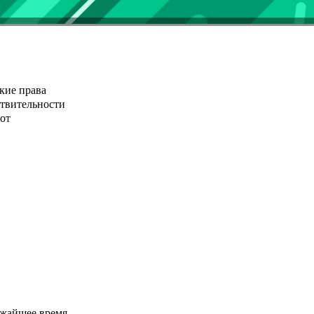
кие права
ствительности
от
ижайшее время.