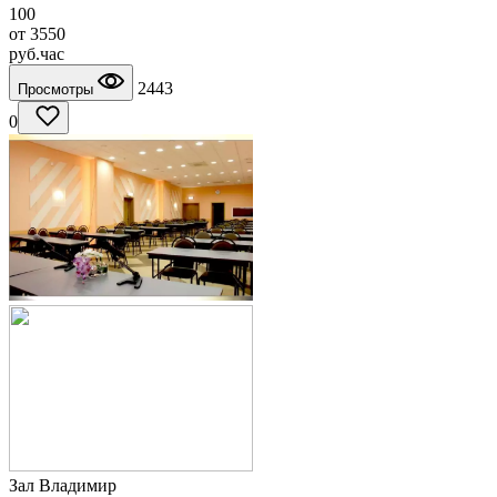
100
от
3550
руб.
час
2443
Просмотры
0
Зал Владимир