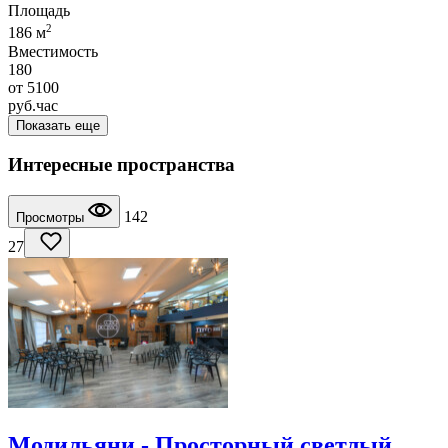
Площадь
2
186 м
Вместимость
180
от
5100
руб.
час
Показать еще
Интересные пространства
142
Просмотры
27
Модильяни - Просторный светлый