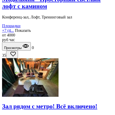
лофт с камином
Конференц-зал, Лофт, Тренинговый зал
Площадки
+7 (4...
Показать
от
4000
руб
час
0
Просмотры
35
Зал рядом с метро! Всё включено!