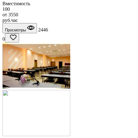
Вместимость
100
от
3550
руб.
час
2446
Просмотры
0