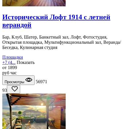
Исторический Лофт 1914 с летней
верандой
Бар, Клуб, Шатер, Банкетный зал, Лофт, Фотостудия,
Открытая площадка, Мультифункциональный зал, Веранда/
Беседка, Кулинарная студия
Площадки
+7 (4...
Показать
от
1899
руб
час
56971
Просмотры
93