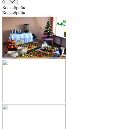
0
Кофе-брейк
Кофе-брейк