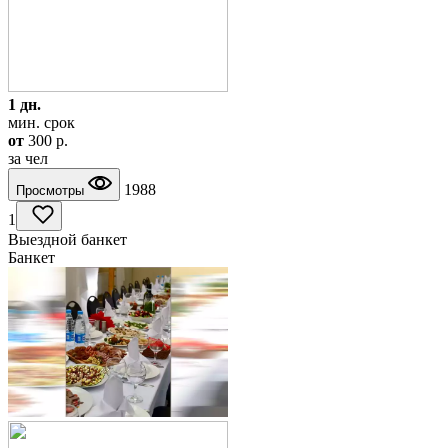
1 дн.
мин. срок
от
300
p.
за чел
1988
Просмотры
1
Выездной банкет
Банкет