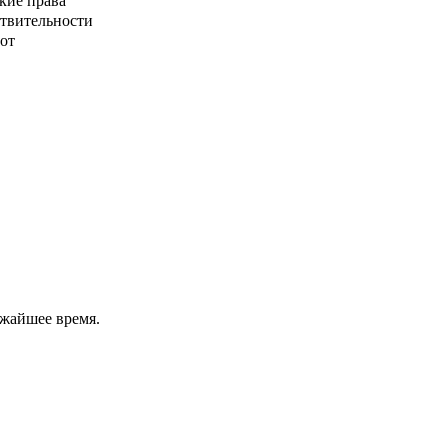
кие права
ствительности
от
ижайшее время.