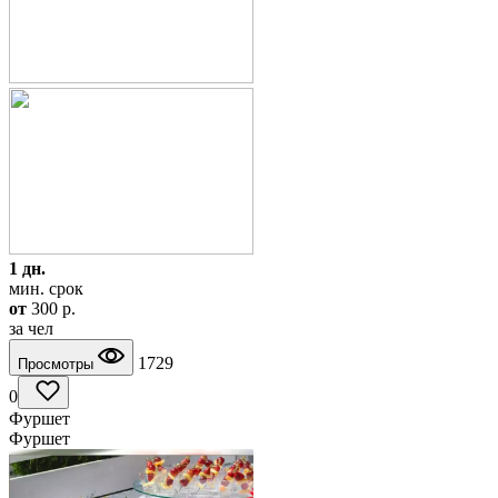
1 дн.
мин. срок
от
300
p.
за чел
1729
Просмотры
0
Фуршет
Фуршет