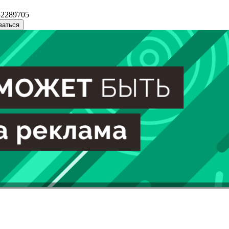
32289705
ваться