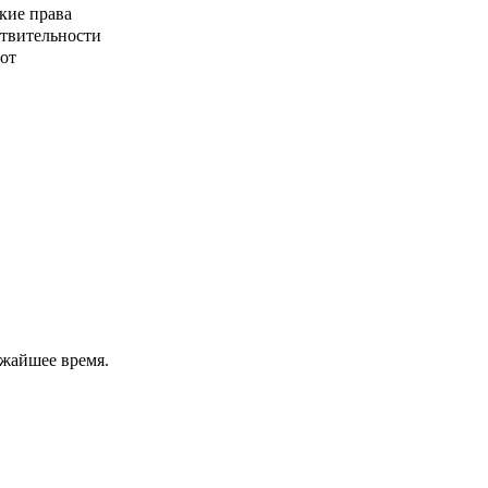
кие права
ствительности
от
ижайшее время.