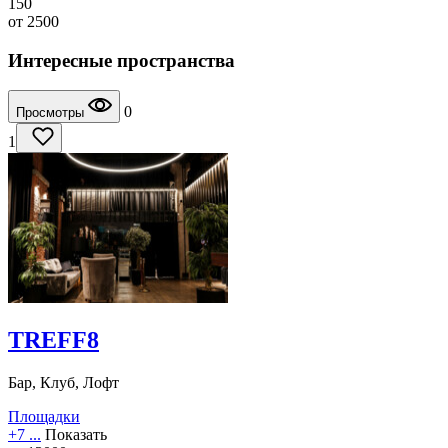
150
от
2500
Интересные пространства
0
Просмотры
1
TREFF8
Бар, Клуб, Лофт
Площадки
+7 ...
Показать