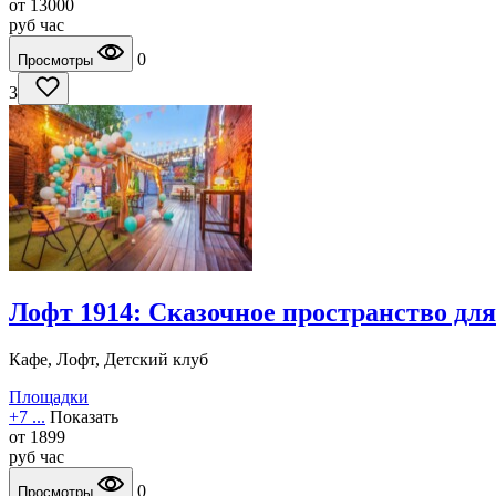
от
13000
руб
час
0
Просмотры
3
Лофт 1914: Сказочное пространство дл
Кафе, Лофт, Детский клуб
Площадки
+7 ...
Показать
от
1899
руб
час
0
Просмотры