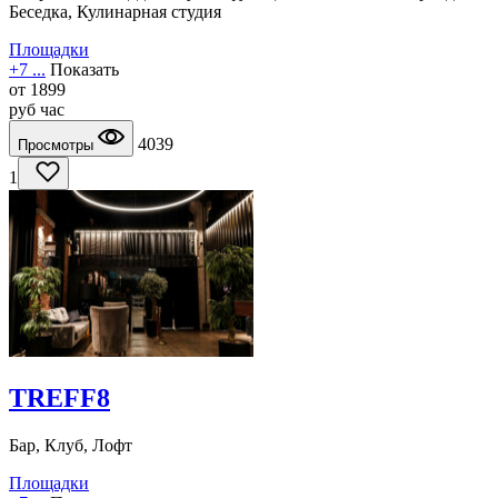
Беседка, Кулинарная студия
Площадки
+7 ...
Показать
от
1899
руб
час
4039
Просмотры
1
TREFF8
Бар, Клуб, Лофт
Площадки