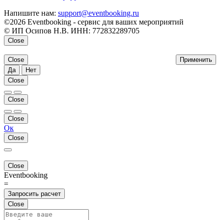
Напишите нам:
support@eventbooking.ru
©2026 Eventbooking - сервис для ваших мероприятий
© ИП Осипов Н.В. ИНН: 772832289705
Close
Close
Применить
Да
Нет
Close
Close
Close
Ок
Close
Close
Eventbooking
=
Запросить расчет
Close