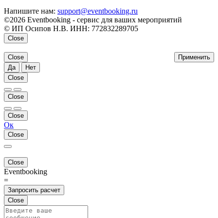
Напишите нам:
support@eventbooking.ru
©2026 Eventbooking - сервис для ваших мероприятий
© ИП Осипов Н.В. ИНН: 772832289705
Close
Close
Применить
Да
Нет
Close
Close
Close
Ок
Close
Close
Eventbooking
=
Запросить расчет
Close