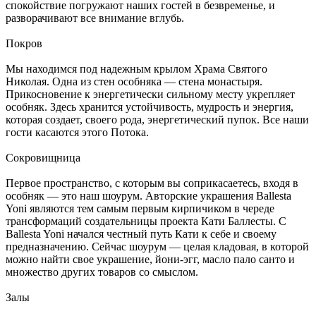
спокойствие погружают наших гостей в безвременье, и
разворачивают все внимание вглубь.
Покров
Мы находимся под надежным крылом Храма Святого
Николая. Одна из стен особняка — стена монастыря.
Прикосновение к энергетически сильному месту укрепляет
особняк. Здесь хранится устойчивость, мудрость и энергия,
которая создает, своего рода, энергетический пупок. Все наши
гости касаются этого Потока.
Сокровищница
Первое пространство, с которым вы соприкасаетесь, входя в
особняк — это наш шоурум. Авторские украшения Ballesta
Yoni являются тем самым первым кирпичиком в череде
трансформаций создательницы проекта Кати Баллесты. С
Ballesta Yoni начался честный путь Кати к себе и своему
предназначению. Сейчас шоурум — целая кладовая, в которой
можно найти свое украшение, йони-эгг, масло пало санто и
множество других товаров со смыслом.
Залы