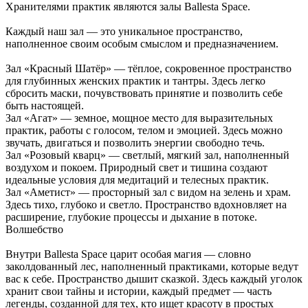
Хранителями практик являются залы Ballesta Space.
Каждый наш зал — это уникальное пространство,
наполненное своим особым смыслом и предназначением.
Зал «Красный Шатёр» — тёплое, сокровенное пространство
для глубинных женских практик и тантры. Здесь легко
сбросить маски, почувствовать принятие и позволить себе
быть настоящей.
Зал «Агат» — земное, мощное место для выразительных
практик, работы с голосом, телом и эмоцией. Здесь можно
звучать, двигаться и позволить энергии свободно течь.
Зал «Розовый кварц» — светлый, мягкий зал, наполненный
воздухом и покоем. Природный свет и тишина создают
идеальные условия для медитаций и телесных практик.
Зал «Аметист» — просторный зал с видом на зелень и храм.
Здесь тихо, глубоко и светло. Пространство вдохновляет на
расширение, глубокие процессы и дыхание в потоке.
Волшебство
Внутри Ballesta Space царит особая магия — словно
заколдованный лес, наполненный практиками, которые ведут
вас к себе. Пространство дышит сказкой. Здесь каждый уголок
хранит свои тайны и истории, каждый предмет — часть
легенды, созданной для тех, кто ищет красоту в простых