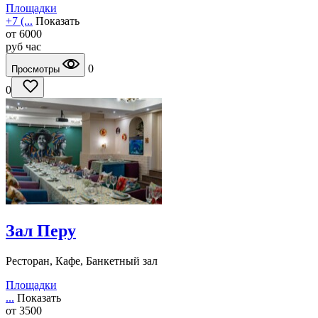
Площадки
+7 (...
Показать
от
6000
руб
час
0
Просмотры
0
Зал Перу
Ресторан, Кафе, Банкетный зал
Площадки
...
Показать
от
3500