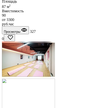
Площадь
2
87 м
Вместимость
90
от
3300
руб.
час
327
Просмотры
0