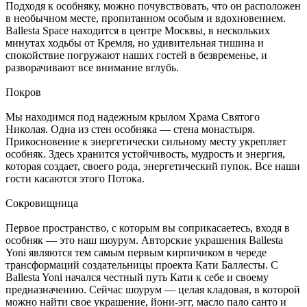
Подходя к особняку, можно почувствовать, что он расположен
в необычном месте, пропитанном особым и вдохновением.
Ballesta Space находится в центре Москвы, в нескольких
минутах ходьбы от Кремля, но удивительная тишина и
спокойствие погружают наших гостей в безвременье, и
разворачивают все внимание вглубь.
Покров
Мы находимся под надежным крылом Храма Святого
Николая. Одна из стен особняка — стена монастыря.
Прикосновение к энергетически сильному месту укрепляет
особняк. Здесь хранится устойчивость, мудрость и энергия,
которая создает, своего рода, энергетический пупок. Все наши
гости касаются этого Потока.
Сокровищница
Первое пространство, с которым вы соприкасаетесь, входя в
особняк — это наш шоурум. Авторские украшения Ballesta
Yoni являются тем самым первым кирпичиком в череде
трансформаций создательницы проекта Кати Баллесты. С
Ballesta Yoni начался честный путь Кати к себе и своему
предназначению. Сейчас шоурум — целая кладовая, в которой
можно найти свое украшение, йони-эгг, масло пало санто и