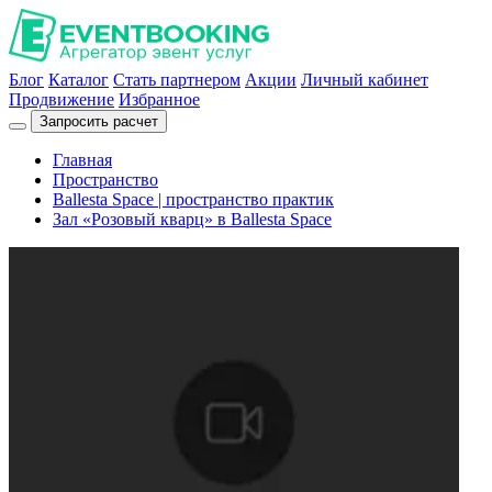
Блог
Каталог
Стать партнером
Акции
Личный кабинет
Продвижение
Избранное
Запросить расчет
Главная
Пространство
Ballesta Space | пространство практик
Зал «Розовый кварц» в Ballesta Space