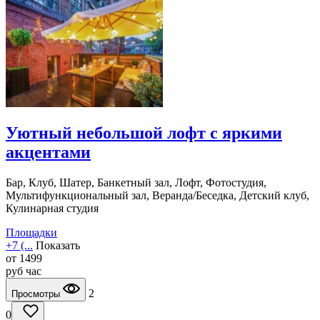
Уютный небольшой лофт с яркими
акцентами
Бар, Клуб, Шатер, Банкетный зал, Лофт, Фотостудия,
Мультифункциональный зал, Веранда/Беседка, Детский клуб,
Кулинарная студия
Площадки
+7 (...
Показать
от
1499
руб
час
2
Просмотры
0