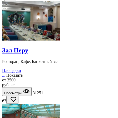
Зал Перу
Ресторан, Кафе, Банкетный зал
Площадки
...
Показать
от
3500
руб
чел
31251
Просмотры
63