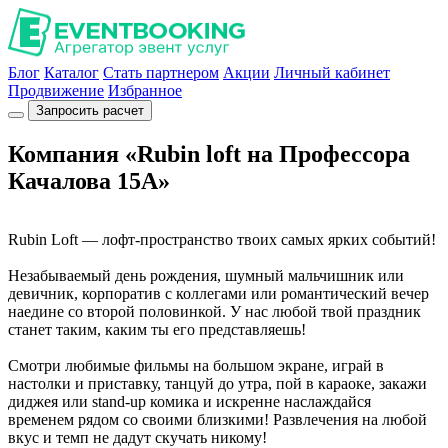
Блог
Каталог
Стать партнером
Акции
Личный кабинет
Продвижение
Избранное
Запросить расчет
Компания «Rubin loft на Профессора
Качалова 15А»
Rubin Loft — лофт-пространство твоих самых ярких событий!
Незабываемый день рождения, шумный мальчишник или
девичник, корпоратив с коллегами или романтический вечер
наедине со второй половинкой. У нас любой твой праздник
станет таким, каким ты его представляешь!
Смотри любимые фильмы на большом экране, играй в
настолки и приставку, танцуй до утра, пой в караоке, закажи
диджея или stand-up комика и искренне наслаждайся
временем рядом со своими близкими! Развлечения на любой
вкус и темп не дадут скучать никому!