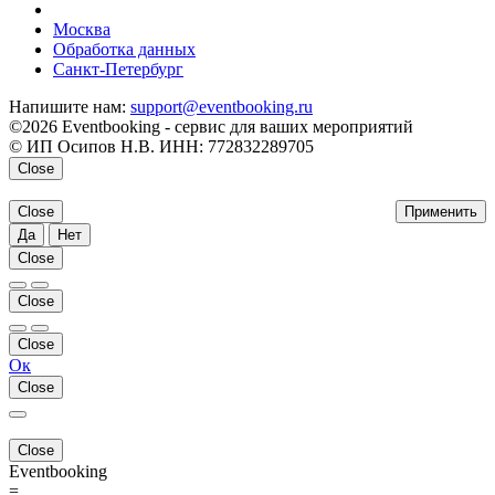
напишите нам
Москва
Обработка данных
Санкт-Петербург
Напишите нам:
support@eventbooking.ru
©2026 Eventbooking - сервис для ваших мероприятий
© ИП Осипов Н.В. ИНН: 772832289705
Close
Close
Применить
Да
Нет
Close
Close
Close
Ок
Close
Close
Eventbooking
=