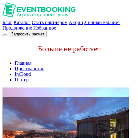
Блог
Каталог
Стать партнером
Акции
Личный кабинет
Продвижение
Избранное
Запросить расчет
Больше не работает
Главная
Пространство
InCloud
Шатер