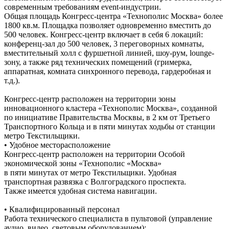
современным требованиям event-индустрии.
Общая площадь Конгресс-центра «Технополис Москва» более
1800 кв.м. Площадка позволяет одновременно вместить до
500 человек. Конгресс-центр включает в себя 6 локаций:
конференц-зал до 500 человек, 3 переговорных комнаты,
вместительный холл с фуршетной линией, шоу-рум, lounge-
зону, а также ряд технических помещений (гримерка,
аппаратная, комната синхронного перевода, гардеробная и
т.д.).
Конгресс-центр расположен на территории зоны
инновационного кластера «Технополис Москва», созданной
по инициативе Правительства Москвы, в 2 км от Третьего
Транспортного Кольца и в пяти минутах ходьбы от станции
метро Текстильщики.
• Удобное месторасположение
Конгресс-центр расположен на территории Особой
экономической зоны «Технополис «Москва»
в пяти минутах от метро Текстильщики. Удобная
транспортная развязка с Волгоградского проспекта.
Также имеется удобная система навигации.
• Квалифицированный персонал
Работа технического специалиста в пультовой (управление
аудио, видео, световым оборудованием);