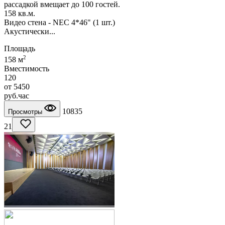
рассадкой вмещает до 100 гостей.
158 кв.м.
Видео стена - NEC 4*46" (1 шт.)
Акустически...
Площадь
2
158 м
Вместимость
120
от
5450
руб.
час
10835
Просмотры
21