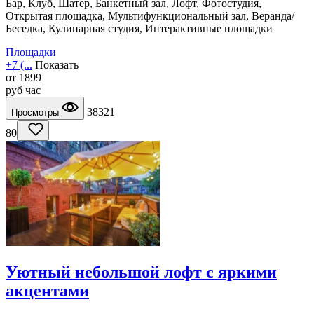
Бар, Клуб, Шатер, Банкетный зал, Лофт, Фотостудия,
Открытая площадка, Мультифункциональный зал, Веранда/
Беседка, Кулинарная студия, Интерактивные площадки
Площадки
+7 (...
Показать
от
1899
руб
час
38321
Просмотры
80
Уютный небольшой лофт с яркими
акцентами