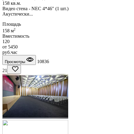
158 кв.м.
Видео стена - NEC 4*46" (1 шт.)
Акустически...
Площадь
2
158 м
Вместимость
120
от
5450
руб.
час
10836
Просмотры
21