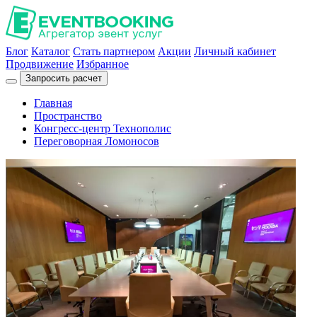
Блог
Каталог
Стать партнером
Акции
Личный кабинет
Продвижение
Избранное
Запросить расчет
Главная
Пространство
Конгресс-центр Технополис
Переговорная Ломоносов