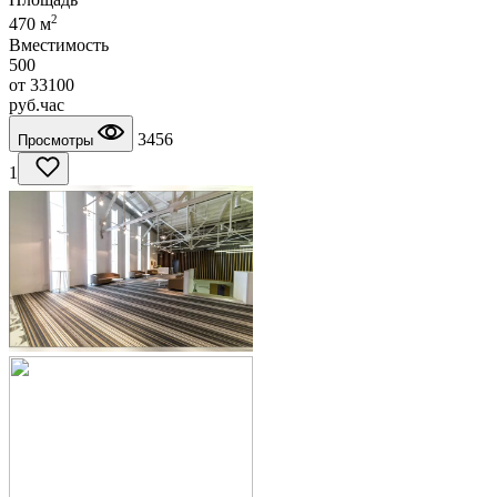
2
470 м
Вместимость
500
от
33100
руб.
час
3456
Просмотры
1