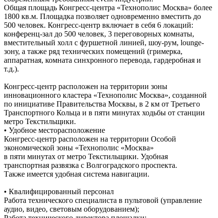
Общая площадь Конгресс-центра «Технополис Москва» более
1800 кв.м. Площадка позволяет одновременно вместить до
500 человек. Конгресс-центр включает в себя 6 локаций:
конференц-зал до 500 человек, 3 переговорных комнаты,
вместительный холл с фуршетной линией, шоу-рум, lounge-
зону, а также ряд технических помещений (гримерка,
аппаратная, комната синхронного перевода, гардеробная и
т.д.).
Конгресс-центр расположен на территории зоны
инновационного кластера «Технополис Москва», созданной
по инициативе Правительства Москвы, в 2 км от Третьего
Транспортного Кольца и в пяти минутах ходьбы от станции
метро Текстильщики.
• Удобное месторасположение
Конгресс-центр расположен на территории Особой
экономической зоны «Технополис «Москва»
в пяти минутах от метро Текстильщики. Удобная
транспортная развязка с Волгоградского проспекта.
Также имеется удобная система навигации.
• Квалифицированный персонал
Работа технического специалиста в пультовой (управление
аудио, видео, световым оборудованием);
Работа технического директора площадки;