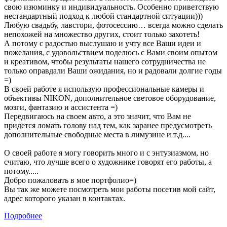
свою изюминку и индивидуальность. Особенно приветствую
нестандартный подход к любой стандартной ситуации)))
Любую свадьбу, лавстори, фотосессию… всегда можно сделать
непохожей на множество других, стоит только захотеть!
А потому с радостью выслушаю и учту все Ваши идеи и
пожелания, с удовольствием поделюсь с Вами своим опытом
и креативом, чтобы результаты нашего сотрудничества не
только оправдали Ваши ожидания, но и радовали долгие годы
=)
В своей работе я использую профессиональные камеры и
объективы NIKON, дополнительное световое оборудование,
мозги, фантазию и ассистента =)
Передвигаюсь на своем авто, а это значит, что Вам не
придется ломать голову над тем, как заранее предусмотреть
дополнительные свободные места в лимузине и т.д....
О своей работе я могу говорить много и с энтузиазмом, но
считаю, что лучше всего о художнике говорят его работы, а
потому.....
Добро пожаловать в мое портфолио=)
Вы так же можете посмотреть мои работы посетив мой сайт,
адрес которого указан в контактах.
Подробнее