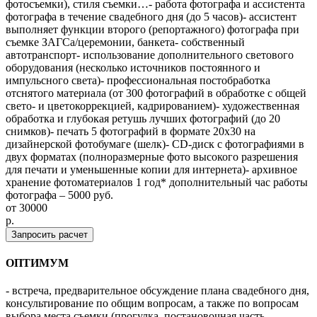
фотосъемки), стиля съемки…- работа фотографа и ассистента
фотографа в течение свадебного дня (до 5 часов)- ассистент
выполняет функции второго (репортажного) фотографа при
съемке ЗАГСа/церемонии, банкета- собственный
автотранспорт- использование дополнительного светового
оборудования (несколько источников постоянного и
импульсного света)- профессиональная постобработка
отснятого материала (от 300 фотографий в обработке с общей
свето- и цветокоррекцией, кадрированием)- художественная
обработка и глубокая ретушь лучших фотографий (до 20
снимков)- печать 5 фотографий в формате 20х30 на
дизайнерской фотобумаге (шелк)- CD-диск с фотографиями в
двух форматах (полноразмерные фото высокого разрешения
для печати и уменьшенные копии для интернета)- архивное
хранение фотоматериалов 1 год* дополнительный час работы
фотографа – 5000 руб.
от
30000
p.
Запросить расчет
ОПТИМУМ
- встреча, предварительное обсуждение плана свадебного дня,
консультирование по общим вопросам, а также по вопросам
выбора места съемки (прогулка, постановочная часть