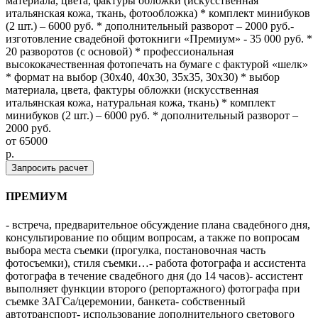
материала, цвета, фактуры обложки (искусственная
итальянская кожа, ткань, фотообложка) * комплект минибуков
(2 шт.) – 6000 руб. * дополнительный разворот – 2000 руб.-
изготовление свадебной фотокниги «Премиум» - 35 000 руб. *
20 разворотов (с основой) * профессиональная
высококачественная фотопечать на бумаге с фактурой «шелк»
* формат на выбор (30х40, 40х30, 35х35, 30х30) * выбор
материала, цвета, фактуры обложки (искусственная
итальянская кожа, натуральная кожа, ткань) * комплект
минибуков (2 шт.) – 6000 руб. * дополнительный разворот –
2000 руб.
от
65000
p.
Запросить расчет
ПРЕМИУМ
- встреча, предварительное обсуждение плана свадебного дня,
консультирование по общим вопросам, а также по вопросам
выбора места съемки (прогулка, постановочная часть
фотосъемки), стиля съемки…- работа фотографа и ассистента
фотографа в течение свадебного дня (до 14 часов)- ассистент
выполняет функции второго (репортажного) фотографа при
съемке ЗАГСа/церемонии, банкета- собственный
автотранспорт- использование дополнительного светового