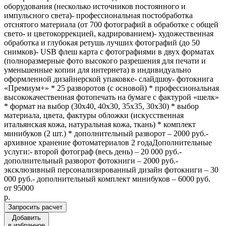
оборудования (несколько источников постоянного и
импульсного света)- профессиональная постобработка
отснятого материала (от 700 фотографий в обработке с общей
свето- и цветокоррекцией, кадрированием)- художественная
обработка и глубокая ретушь лучших фотографий (до 50
снимков)- USB флеш карта с фотографиями в двух форматах
(полноразмерные фото высокого разрешения для печати и
уменьшенные копии для интернета) в индивидуально
оформленной дизайнерской упаковке- слайдшоу- фотокнига
«Премиум+» * 25 разворотов (с основой) * профессиональная
высококачественная фотопечать на бумаге с фактурой «шелк»
* формат на выбор (30х40, 40х30, 35х35, 30х30) * выбор
материала, цвета, фактуры обложки (искусственная
итальянская кожа, натуральная кожа, ткань) * комплект
минибуков (2 шт.) * дополнительный разворот – 2000 руб.-
архивное хранение фотоматериалов 2 годаДополнительные
услуги:- второй фотограф (весь день) – 20 000 руб.-
дополнительный разворот фотокниги – 2000 руб.-
эксклюзивный персонализированный дизайн фотокниги – 30
000 руб.- дополнительный комплект минибуков – 6000 руб.
от
95000
p.
Запросить расчет
Добавить
в избранное