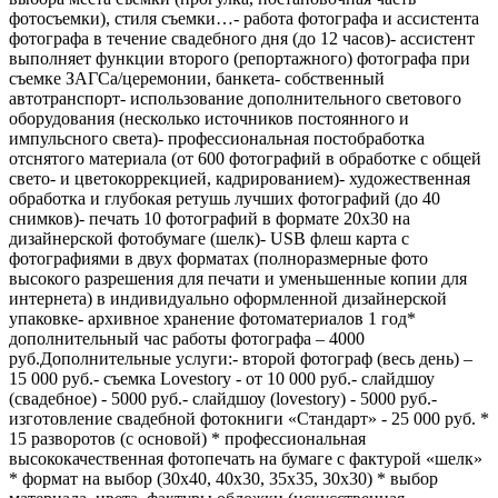
фотосъемки), стиля съемки…- работа фотографа и ассистента
фотографа в течение свадебного дня (до 12 часов)- ассистент
выполняет функции второго (репортажного) фотографа при
съемке ЗАГСа/церемонии, банкета- собственный
автотранспорт- использование дополнительного светового
оборудования (несколько источников постоянного и
импульсного света)- профессиональная постобработка
отснятого материала (от 600 фотографий в обработке с общей
свето- и цветокоррекцией, кадрированием)- художественная
обработка и глубокая ретушь лучших фотографий (до 40
снимков)- печать 10 фотографий в формате 20х30 на
дизайнерской фотобумаге (шелк)- USB флеш карта с
фотографиями в двух форматах (полноразмерные фото
высокого разрешения для печати и уменьшенные копии для
интернета) в индивидуально оформленной дизайнерской
упаковке- архивное хранение фотоматериалов 1 год*
дополнительный час работы фотографа – 4000
руб.Дополнительные услуги:- второй фотограф (весь день) –
15 000 руб.- съемка Lovestory - от 10 000 руб.- слайдшоу
(свадебное) - 5000 руб.- слайдшоу (lovestory) - 5000 руб.-
изготовление свадебной фотокниги «Стандарт» - 25 000 руб. *
15 разворотов (с основой) * профессиональная
высококачественная фотопечать на бумаге с фактурой «шелк»
* формат на выбор (30х40, 40х30, 35х35, 30х30) * выбор