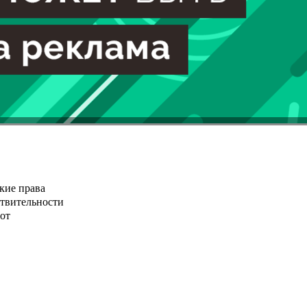
кие права
ствительности
от