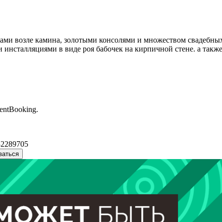
лами возле камина, золотыми консолями и множеством свадебны
а и инсталляциями в виде роя бабочек на кирпичной стене. а та
entBooking.
32289705
ваться