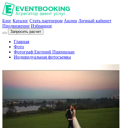
Блог
Каталог
Стать партнером
Акции
Личный кабинет
Продвижение
Избранное
Запросить расчет
Главная
Фото
Фотограф Евгений Пшеницын
Индивидуальная фотосъемка