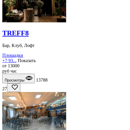
TREFF8
Бар, Клуб, Лофт
Площадки
+7 93...
Показать
от
13000
руб
час
13788
Просмотры
27