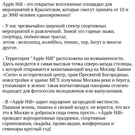
Apple Hill - это открытые всесезонные площадки для
мероприятий в Крылатском, которые смогут принять от 10 и
до 3000 человек единовременно!
- У нас чрезвычайно широкий спектр спортивных
мероприятий и развлечений. Зимой это горные лыжи,
сноуборд, тюбинговые трассы;
летом - велосипед, волейбол, теннис, тир, батут и многое
другое.
- Территория "Apple Hill" расположена на возвышенности.
Здесь находится и самая высокая точка северо-запада столицы,
с которой открывается захватывающий вид на Москву. Башни
«Сити» и исторический центр, храм Пресвятой Богородицы,
новостройки и здание МГУ, излучины Москвы-реки и берега,
утопающие в зелени: такая впечатляющая панорама отлично
подходит для фотосессии молодоженов или выпускников.
- В «Apple Hill» царит ощущение загородной местности.
Пышная зелень, тишина и свежий воздух: не верится, что все
это в Москве и добраться сюда очень просто.- «Apple Hill»
проводит корпоративные праздники, спортивные
соревнования, свадьбы, промо-акции, конференции и
семинары круглый год!