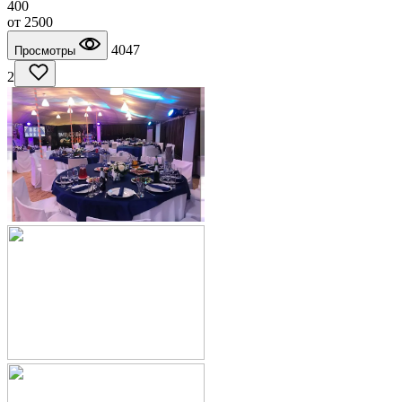
400
от
2500
4047
Просмотры
2