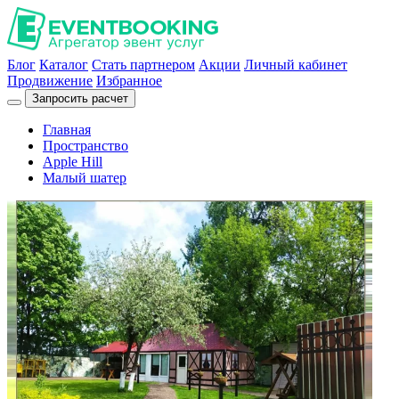
Блог
Каталог
Стать партнером
Акции
Личный кабинет
Продвижение
Избранное
Запросить расчет
Главная
Пространство
Apple Hill
Малый шатер