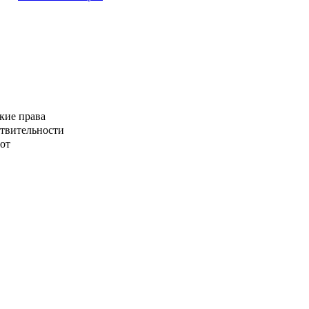
кие права
ствительности
от