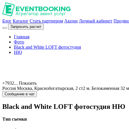
Блог
Каталог
Стать партнером
Акции
Личный кабинет
Продви
Запросить расчет
Главная
Фото
Black and White LOFT фотостудия
НЮ
+7932...
Показать
Россия
Москва, Краснобогатырская, 2 ст2
м. Белокаменная 32 
Сообщение в чат
Black and White LOFT фотостудия
НЮ
Тип съемки