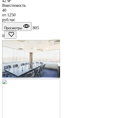
42 м
Вместимость
40
от
1250
руб.
час
805
Просмотры
0