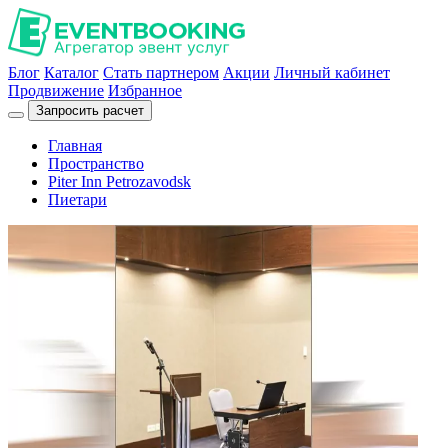
Блог
Каталог
Стать партнером
Акции
Личный кабинет
Продвижение
Избранное
Запросить расчет
Главная
Пространство
Piter Inn Petrozavodsk
Пиетари