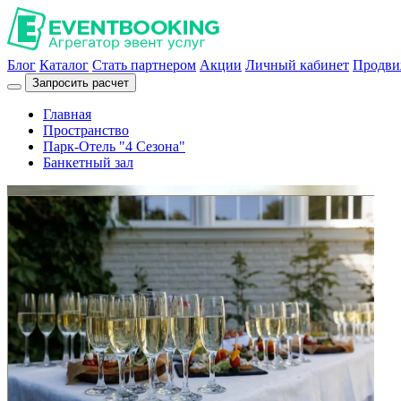
Блог
Каталог
Стать партнером
Акции
Личный кабинет
Продви
Запросить расчет
Главная
Пространство
Парк-Отель "4 Сезона"
Банкетный зал